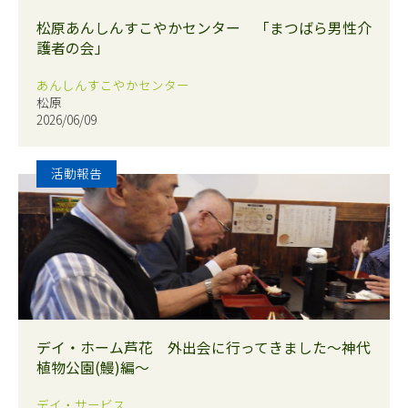
松原あんしんすこやかセンター 「まつばら男性介
護者の会」
あんしんすこやかセンター
松原
2026/06/09
活動報告
デイ・ホーム芦花 外出会に行ってきました～神代
植物公園(鰻)編～
デイ・サービス