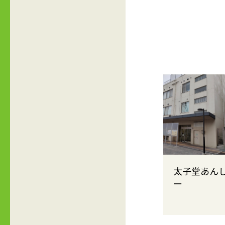
太子堂あん
ー