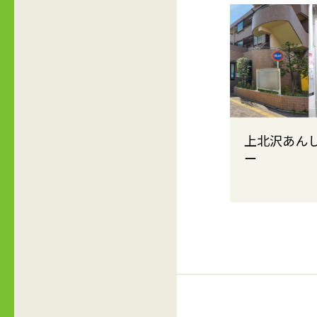
上北沢あん
ー