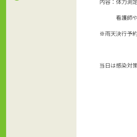
内容：体力測定
看護師や民生
※雨天決行予
当日は感染対